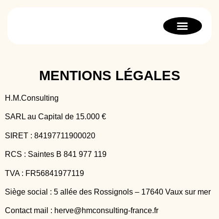
Bilan de compétenc
Orientation scolaire
Thérapie stratégique
MENTIONS LÉGALES
H.M.Consulting
SARL au Capital de 15.000 €
SIRET : 84197711900020
RCS : Saintes B 841 977 119
TVA : FR56841977119
Siège social : 5 allée des Rossignols – 17640 Vaux sur mer
Contact mail : herve@hmconsulting-france.fr