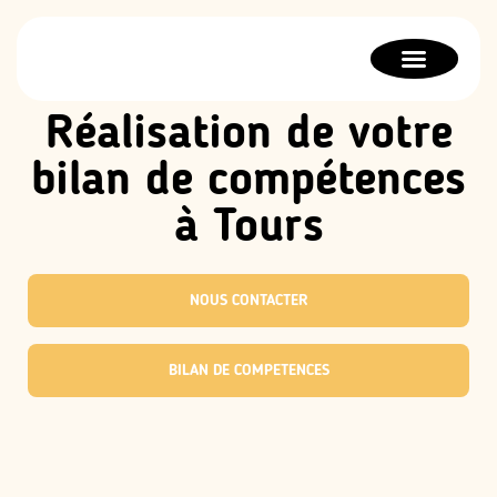
Bilan de compétences
Orientation scolaire
Thérapie stratégique
Réalisation de votre
bilan de compétences
à Tours
NOUS CONTACTER
BILAN DE COMPETENCES