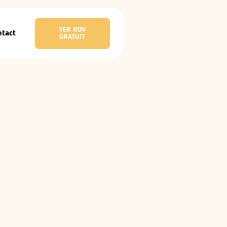
1ER RDV
ntact
GRATUIT