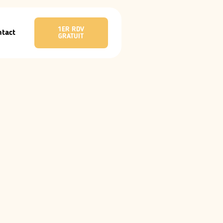
1ER RDV
ntact
GRATUIT