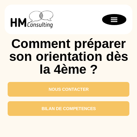
Bilan de compétenc
Orientation scolaire
Thérapie stratégique
Comment préparer
son orientation dès
la 4ème ?
NOUS CONTACTER
BILAN DE COMPETENCES