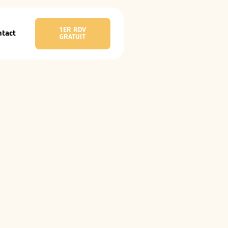
1ER RDV
ntact
GRATUIT